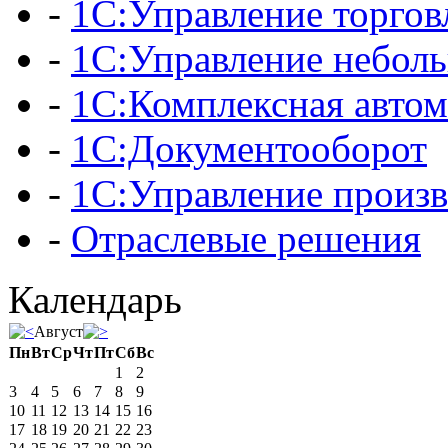
-
1С:Управление торгов
-
1С:Управление небол
-
1С:Комплексная автом
-
1С:Документооборот
-
1С:Управление произ
-
Отраслевые решения
Календарь
Август
Пн
Вт
Ср
Чт
Пт
Сб
Вс
1
2
3
4
5
6
7
8
9
10
11
12
13
14
15
16
17
18
19
20
21
22
23