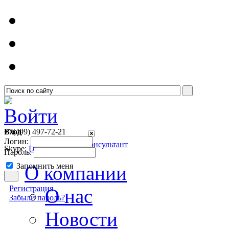
Войти
Вход
+7(499)
497-72-21
Логин:
Онлайн консультант
Skype:
Detsoft1
Пароль:
Запомнить меня
О компании
Регистрация
О нас
Забыли пароль?
Новости